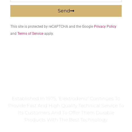
Send
This site is protected by reCAPTCHA and the Google
Privacy Policy
and
Terms of Service
apply.
Established In 1975, ‘Elektrodeniz’ Continues To
Provide Fast And High Quality Technical Service To
Its Customers And To Offer Them Durable
Products With The Best Technology.