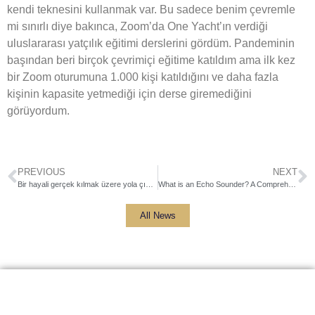
kendi teknesini kullanmak var. Bu sadece benim çevremle
mi sınırlı diye bakınca, Zoom’da One Yacht’ın verdiği
uluslararası yatçılık eğitimi derslerini gördüm. Pandeminin
başından beri birçok çevrimiçi eğitime katıldım ama ilk kez
bir Zoom oturumuna 1.000 kişi katıldığını ve daha fazla
kişinin kapasite yetmediği için derse giremediğini
görüyordum.
PREVIOUS
NEXT
Bir hayali gerçek kılmak üzere yola çıktık
What is an Echo Sounder? A Comprehensive Guide to Marine Depth Finding
All News