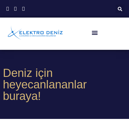
Deniz için
heyecanlananlar
buraya!